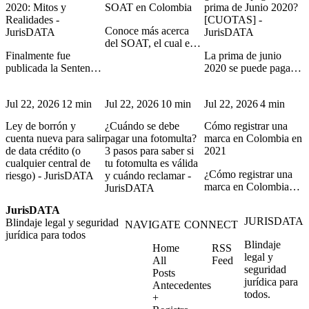
2020: Mitos y
SOAT en Colombia
prima de Junio 2020?
Realidades -
[CUOTAS] -
Conoce más acerca
JurisDATA
JurisDATA
del SOAT, el cual es
Finalmente fue
un tipo de seguro
La prima de junio
publicada la Sentencia
personal que busca
2020 se puede pagar
C-038 del 2020
proteger la integridad
por cuotas y aquí te
completa en la que se
de las victimas de
explicamos cómo se
Jul 22, 2026
12 min
Jul 22, 2026
10 min
Jul 22, 2026
4 min
declaró inexequible la
accidentes de tránsito.
debe realizar el pago
solidaridad entre el
para que quede bien
Ley de borrón y
¿Cuándo se debe
Cómo registrar una
propietario del
hecho.
cuenta nueva para salir
pagar una fotomulta?
marca en Colombia en
vehículo y el
de data crédito (o
3 pasos para saber si
2021
conductor
cualquier central de
tu fotomulta es válida
¿Cómo registrar una
riesgo) - JurisDATA
y cuándo reclamar -
marca en Colombia?
JurisDATA
aquí vas a conocer
JurisDATA
todo el paso a paso
JURISDATA
Blindaje legal y seguridad
que debes llevar a
NAVIGATE
CONNECT
jurídica para todos
cabo ante la SIC.
Blindaje
Home
RSS
legal y
All
Feed
seguridad
Posts
jurídica para
Antecedentes
todos.
+