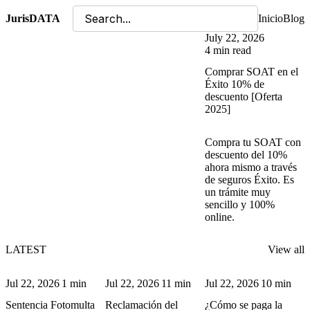
JurisDATA
Inicio
Blog
July 22, 2026
4 min read
Comprar SOAT en el
Éxito 10% de
descuento [Oferta
2025]
Compra tu SOAT con
descuento del 10%
ahora mismo a través
de seguros Éxito. Es
un trámite muy
sencillo y 100%
online.
LATEST
View all
Jul 22, 2026
1 min
Jul 22, 2026
11 min
Jul 22, 2026
10 min
Sentencia Fotomulta
Reclamación del
¿Cómo se paga la